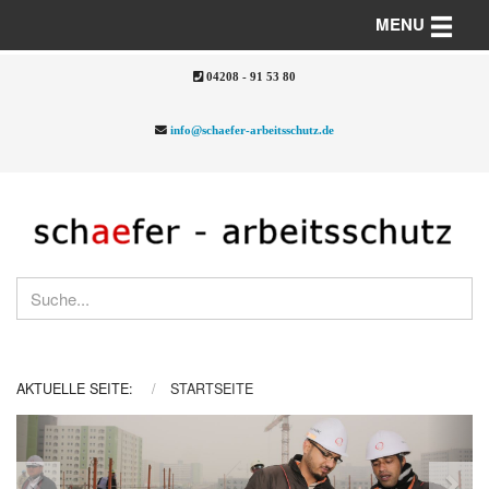
Toggle n
MENU
04208 - 91 53 80
info@schaefer-arbeitsschutz.de
AKTUELLE SEITE:
STARTSEITE
Previous
Nex