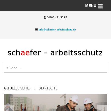
Toggle n
MENU
04208 - 91 53 80
info@schaefer-arbeitsschutz.de
AKTUELLE SEITE:
STARTSEITE
Previous
Nex