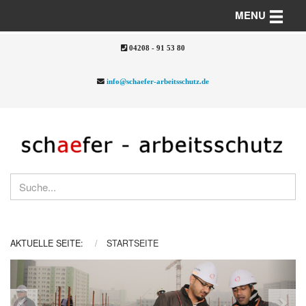
Toggle n
MENU
04208 - 91 53 80
info@schaefer-arbeitsschutz.de
AKTUELLE SEITE:
STARTSEITE
Previous
Nex