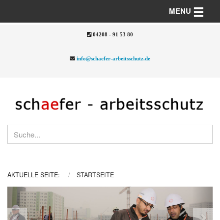
Toggle n
MENU
04208 - 91 53 80
info@schaefer-arbeitsschutz.de
AKTUELLE SEITE:
STARTSEITE
Previous
Nex