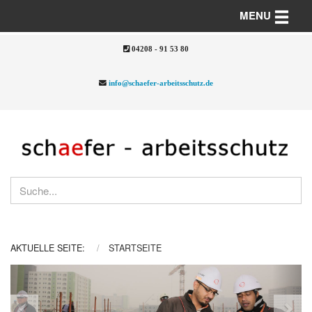
Toggle n
MENU
04208 - 91 53 80
info@schaefer-arbeitsschutz.de
AKTUELLE SEITE:
STARTSEITE
Previous
Nex