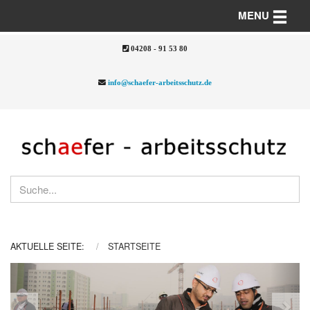
Toggle n
MENU
04208 - 91 53 80
info@schaefer-arbeitsschutz.de
AKTUELLE SEITE:
STARTSEITE
Previous
Nex