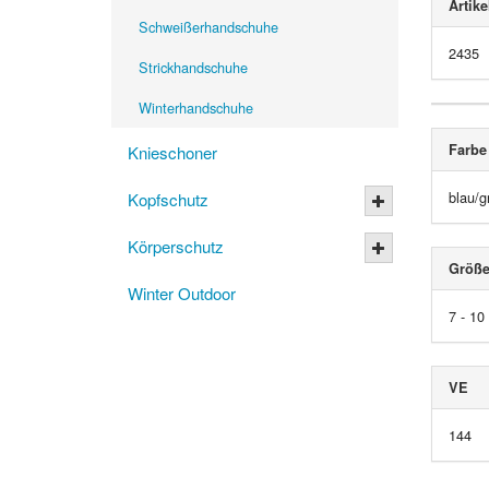
Artike
Schweißerhandschuhe
2435
Strickhandschuhe
Winterhandschuhe
Farbe
Knieschoner
blau/g
Kopfschutz
Körperschutz
Größ
Winter Outdoor
7 - 10
VE
144