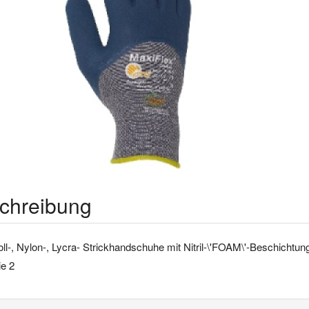
chreibung
-, Nylon-, Lycra- Strickhandschuhe mit Nitril-\'FOAM\'-Beschichtung
ie 2