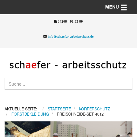
Toggle n
MENU
04208 - 91 53 80
info@schaefer-arbeitsschutz.de
AKTUELLE SEITE:
STARTSEITE
KÖRPERSCHUTZ
FORSTBEKLEIDUNG
FREISCHNEIDE-SET 4012
Previous
Nex