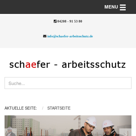
Toggle n
MENU
04208 - 91 53 80
info@schaefer-arbeitsschutz.de
AKTUELLE SEITE:
STARTSEITE
Previous
Nex