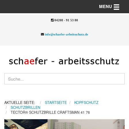
Toggle n
MENU
04208 - 91 53 80
info@schaefer-arbeitsschutz.de
AKTUELLE SEITE:
STARTSEITE
KOPFSCHUTZ
SCHUTZBRILLEN
TECTOR® SCHUTZBRILLE CRAFTSMAN 41 76
Previous
Nex