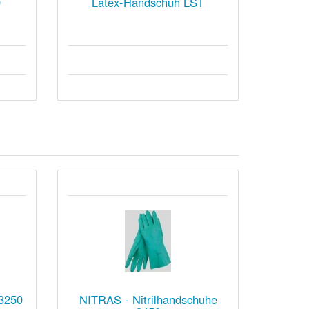
0
Latex-Handschuh LST
3250
NITRAS - Nitrilhandschuhe