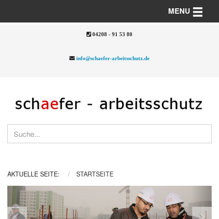
Toggle n
MENU
04208 - 91 53 80
info@schaefer-arbeitsschutz.de
AKTUELLE SEITE:
STARTSEITE
Previous
Nex